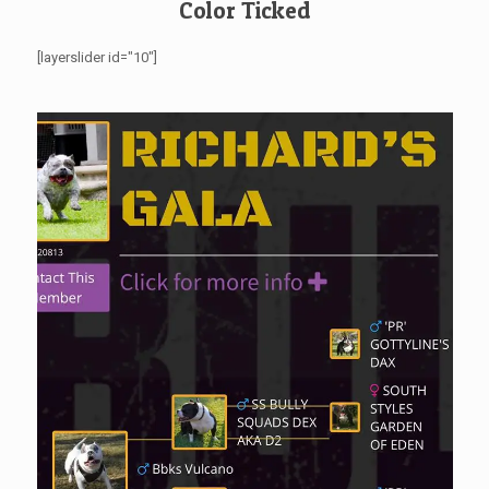
Color Ticked
[layerslider id="10"]